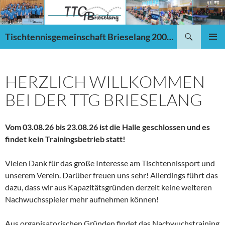
Zum
Inhalt
springen
Suchen
Tischtennisgemeinschaft Brieselang 2002 e.V.
PRIMÄR
MENÜ
HERZLICH WILLKOMMEN
BEI DER TTG BRIESELANG
Vom 03.08.26 bis 23.08.26 ist die Halle geschlossen und es
findet kein Trainingsbetrieb statt!
Vielen Dank für das große Interesse am Tischtennissport und
unserem Verein. Darüber freuen uns sehr! Allerdings führt das
dazu, dass wir aus Kapazitätsgründen derzeit keine weiteren
Nachwuchsspieler mehr aufnehmen können!
Aus organisatorischen Gründen findet das Nachwuchstraining