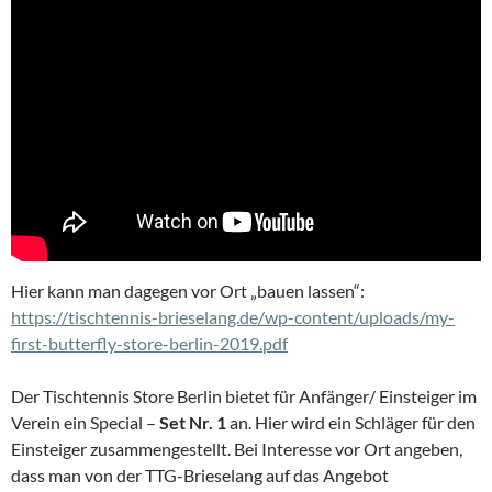
Hier kann man dagegen vor Ort „bauen lassen“:
https://tischtennis-brieselang.de/wp-content/uploads/my-
first-butterfly-store-berlin-2019.pdf
Der Tischtennis Store Berlin bietet für Anfänger/ Einsteiger im
Verein ein Special –
Set Nr. 1
an. Hier wird ein Schläger für den
Einsteiger zusammengestellt. Bei Interesse vor Ort angeben,
dass man von der TTG-Brieselang auf das Angebot