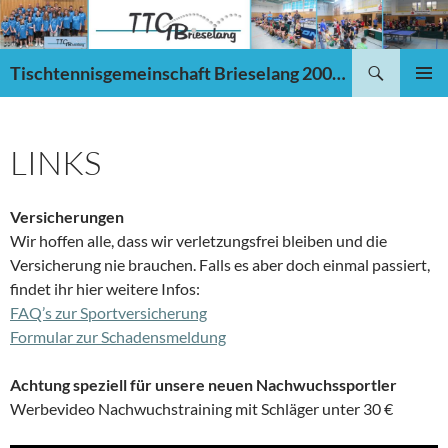
Zum
Inhalt
springen
Suchen
Tischtennisgemeinschaft Brieselang 2002 e.V.
PRIMÄR
MENÜ
LINKS
Versicherungen
Wir hoffen alle, dass wir verletzungsfrei bleiben und die
Versicherung nie brauchen. Falls es aber doch einmal passiert,
findet ihr hier weitere Infos:
FAQ’s zur Sportversicherung
Formular zur Schadensmeldung
Achtung speziell für unsere neuen Nachwuchssportler
Werbevideo Nachwuchstraining mit Schläger unter 30 €