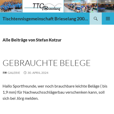
Zum
Inhalt
springen
Suchen
Tischtennisgemeinschaft Brieselang 2002 e.V.
PRIMÄR
MENÜ
Alle Beiträge von Stefan Kotzur
GEBRAUCHTE BELEGE
GALERIE
30. APRIL 2024
Hallo Sportfreunde, wer noch brauchbare leichte Beläge ( bis
1,9 mm) für Nachwuchsschlägerbau verschenken kann, soll
sich bei Jörg melden.