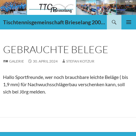
Zum
Inhalt
springen
Suchen
Tischtennisgemeinschaft Brieselang 2002 e.V.
PRIMÄR
MENÜ
GEBRAUCHTE BELEGE
GALERIE
30. APRIL 2024
STEFAN KOTZUR
Hallo Sportfreunde, wer noch brauchbare leichte Beläge ( bis
1,9 mm) für Nachwuchsschlägerbau verschenken kann, soll
sich bei Jörg melden.